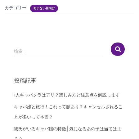
カテゴリー:
モテない男向け
検
検索…
索
:
投稿記事
1人キャバクラはアリ？楽しみ方と注意点を解説します
キャバ嬢と旅行！これって脈あり？キャンセルされるこ
とが多いって本当？
彼氏がいるキャバ嬢の特徴│気になるあの子は当てはま
る？