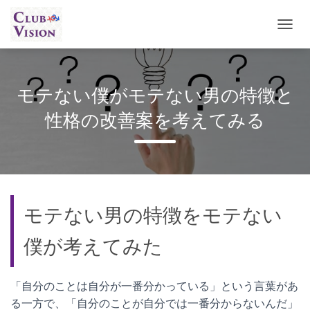
ナ
ビ
ゲ
ー
シ
モテない僕がモテない男の特徴と
ョ
ン
性格の改善案を考えてみる
を
切
り
替
え
モテない男の特徴をモテない
僕が考えてみた
「自分のことは自分が一番分かっている」という言葉があ
る一方で、「自分のことが自分では一番分からないんだ」