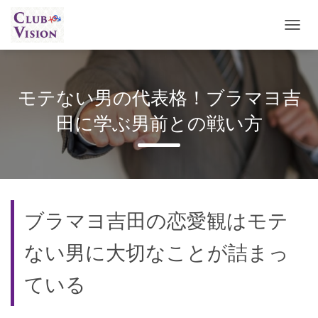
ナ
ビ
ゲ
ー
シ
モテない男の代表格！ブラマヨ吉
ョ
ン
田に学ぶ男前との戦い方
を
切
り
替
え
ブラマヨ吉田の恋愛観はモテ
ない男に大切なことが詰まっ
ている